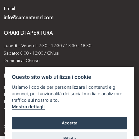
Email
info@carcentersrl.com
ORARI DI APERTURA
Lunedì – Venerdì: 7:30 - 12:30 / 13:30 - 18:30
Sabato: 8:00 - 12:00 / Chiusi
Domenica: Chiuso
INFORMATIVE
Questo sito web utilizza i cookie
Usiamo i cookie per personalizzare i contenuti e gli
Informativa clienti
annunci, per funzionalità dei social media e analizzare il
Informativa fornitori
traffico sul nostro sito.
Privacy e Cookie Policy
Mostra dettagli
Aiuti
Accetta
Car Center SRL P.IVA: IT 02328620303
© Another site by
Gestionale auto
LabyCar (2024)
Rifiuta