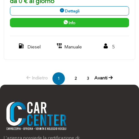
da 0 € al giorno
Dettagli
Info
Diesel
Manuale
5
Indietro
Avanti
1
2
3
L'azienza possiede la certificazione di: