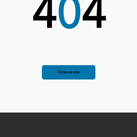
4
0
4
Torna al sito