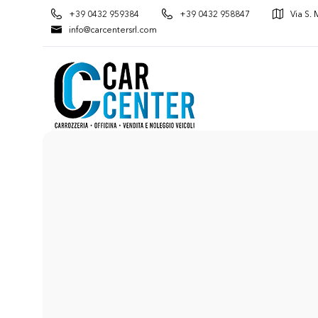
+39 0432 959384
+39 0432 958847
Via S. 
info@carcentersrl.com